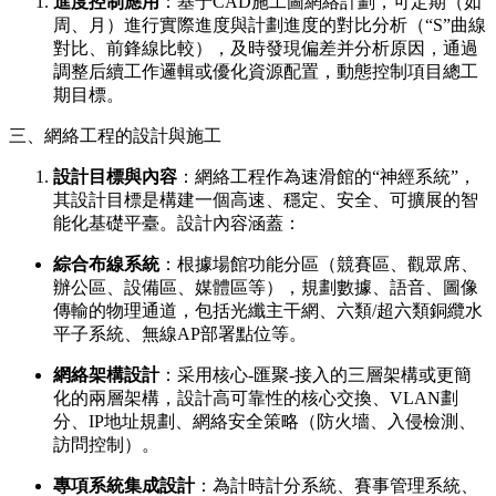
進度控制應用
：基于CAD施工圖網絡計劃，可定期（如
周、月）進行實際進度與計劃進度的對比分析（“S”曲線
對比、前鋒線比較），及時發現偏差并分析原因，通過
調整后續工作邏輯或優化資源配置，動態控制項目總工
期目標。
三、網絡工程的設計與施工
設計目標與內容
：網絡工程作為速滑館的“神經系統”，
其設計目標是構建一個高速、穩定、安全、可擴展的智
能化基礎平臺。設計內容涵蓋：
綜合布線系統
：根據場館功能分區（競賽區、觀眾席、
辦公區、設備區、媒體區等），規劃數據、語音、圖像
傳輸的物理通道，包括光纖主干網、六類/超六類銅纜水
平子系統、無線AP部署點位等。
網絡架構設計
：采用核心-匯聚-接入的三層架構或更簡
化的兩層架構，設計高可靠性的核心交換、VLAN劃
分、IP地址規劃、網絡安全策略（防火墻、入侵檢測、
訪問控制）。
專項系統集成設計
：為計時計分系統、賽事管理系統、