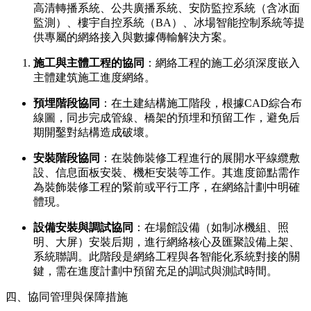
高清轉播系統、公共廣播系統、安防監控系統（含冰面
監測）、樓宇自控系統（BA）、冰場智能控制系統等提
供專屬的網絡接入與數據傳輸解決方案。
施工與主體工程的協同
：網絡工程的施工必須深度嵌入
主體建筑施工進度網絡。
預埋階段協同
：在土建結構施工階段，根據CAD綜合布
線圖，同步完成管線、橋架的預埋和預留工作，避免后
期開鑿對結構造成破壞。
安裝階段協同
：在裝飾裝修工程進行的展開水平線纜敷
設、信息面板安裝、機柜安裝等工作。其進度節點需作
為裝飾裝修工程的緊前或平行工序，在網絡計劃中明確
體現。
設備安裝與調試協同
：在場館設備（如制冰機組、照
明、大屏）安裝后期，進行網絡核心及匯聚設備上架、
系統聯調。此階段是網絡工程與各智能化系統對接的關
鍵，需在進度計劃中預留充足的調試與測試時間。
四、協同管理與保障措施