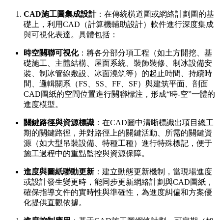
CAD施工圖集成設計
：在傳統橫道圖或網絡計劃圖的基
礎上，利用CAD（計算機輔助設計）軟件進行深度集成
與可視化表達。具體包括：
時空關聯可視化
：將各分部分項工程（如土方開挖、基
礎施工、主體結構、屋面系統、裝飾裝修、制冰設備安
裝、制冰管線敷設、冰面澆筑等）的起止時間、持續時
間、邏輯關系（FS、SS、FF、SF）與建筑平面、剖面
CAD圖紙的空間位置進行關聯標注，形成“時-空”一體的
進度模型。
關鍵路徑與資源標識
：在CAD圖中清晰標識出項目總工
期的關鍵路徑，并對路徑上的關鍵活動、所需的關鍵資
源（如大型吊裝設備、特種工種）進行特殊標記，便于
施工過程中的重點監控與資源保障。
進度與圖紙聯動更新
：建立動態更新機制，當現場進度
或設計發生變更時，能同步更新網絡計劃與CAD圖紙，
確保指導文件的實時性與準確性，為進度糾偏和方案優
化提供直觀依據。