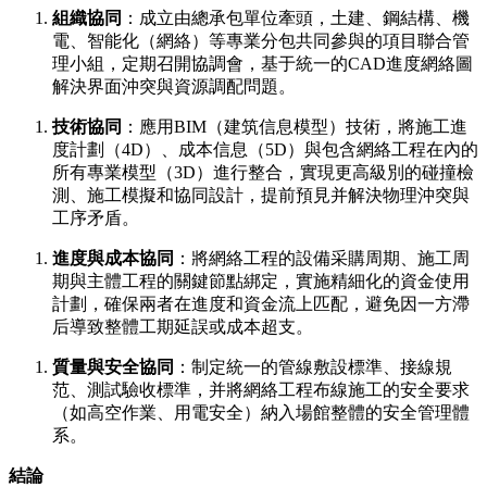
組織協同
：成立由總承包單位牽頭，土建、鋼結構、機
電、智能化（網絡）等專業分包共同參與的項目聯合管
理小組，定期召開協調會，基于統一的CAD進度網絡圖
解決界面沖突與資源調配問題。
技術協同
：應用BIM（建筑信息模型）技術，將施工進
度計劃（4D）、成本信息（5D）與包含網絡工程在內的
所有專業模型（3D）進行整合，實現更高級別的碰撞檢
測、施工模擬和協同設計，提前預見并解決物理沖突與
工序矛盾。
進度與成本協同
：將網絡工程的設備采購周期、施工周
期與主體工程的關鍵節點綁定，實施精細化的資金使用
計劃，確保兩者在進度和資金流上匹配，避免因一方滯
后導致整體工期延誤或成本超支。
質量與安全協同
：制定統一的管線敷設標準、接線規
范、測試驗收標準，并將網絡工程布線施工的安全要求
（如高空作業、用電安全）納入場館整體的安全管理體
系。
結論